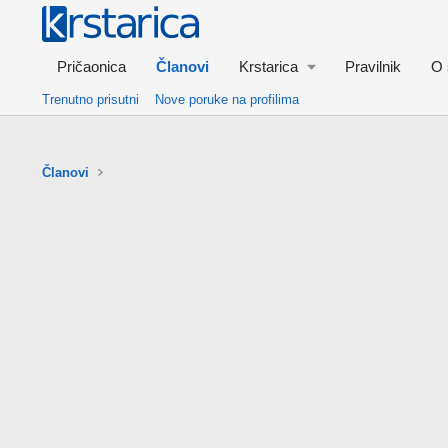
Pričaonica
Članovi
Krstarica
Pravilnik
O 
Trenutno prisutni
Nove poruke na profilima
Članovi