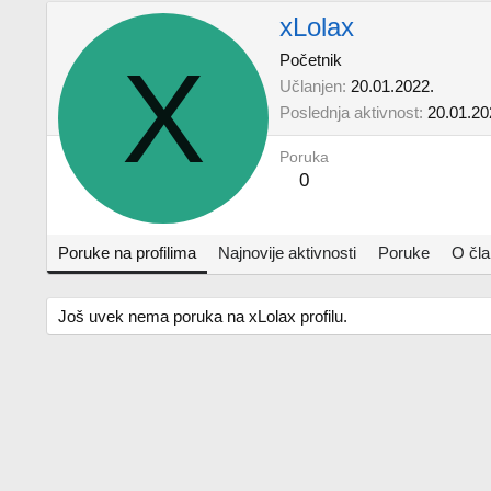
xLolax
X
Početnik
Učlanjen
20.01.2022.
Poslednja aktivnost
20.01.20
Poruka
0
Poruke na profilima
Najnovije aktivnosti
Poruke
O čl
Još uvek nema poruka na xLolax profilu.