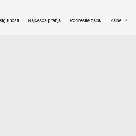
sigurnosti
Najćešća pitanja
Podnesite žalbu
Žalbe