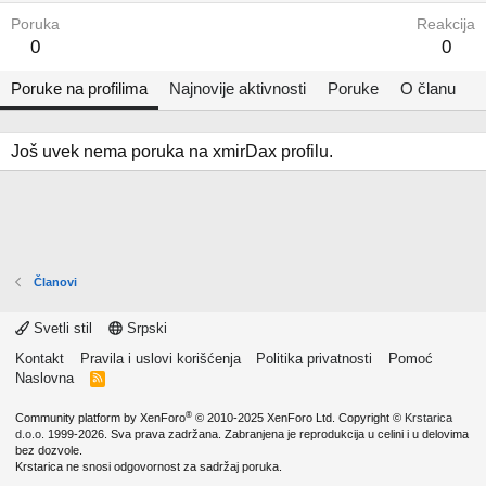
Poruka
Reakcija
0
0
Poruke na profilima
Najnovije aktivnosti
Poruke
O članu
Još uvek nema poruka na xmirDax profilu.
Članovi
Svetli stil
Srpski
Kontakt
Pravila i uslovi korišćenja
Politika privatnosti
Pomoć
Naslovna
R
S
S
®
Community platform by XenForo
© 2010-2025 XenForo Ltd.
Copyright ©
Krstarica
d.o.o.
1999-2026. Sva prava zadržana. Zabranjena je reprodukcija u celini i u delovima
bez dozvole.
Krstarica ne snosi odgovornost za sadržaj poruka.