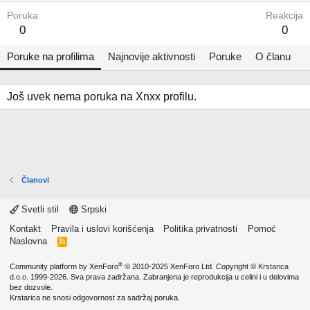
Poruka
Reakcija
0
0
Poruke na profilima
Najnovije aktivnosti
Poruke
O članu
Još uvek nema poruka na Xnxx profilu.
Članovi
Svetli stil
Srpski
Kontakt
Pravila i uslovi korišćenja
Politika privatnosti
Pomoć
Naslovna
R
S
S
®
Community platform by XenForo
© 2010-2025 XenForo Ltd.
Copyright ©
Krstarica
d.o.o.
1999-2026. Sva prava zadržana. Zabranjena je reprodukcija u celini i u delovima
bez dozvole.
Krstarica ne snosi odgovornost za sadržaj poruka.