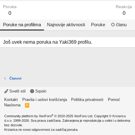
Poruka
Reakcija
0
0
Poruke na profilima
Najnovije aktivnosti
Poruke
O članu
Još uvek nema poruka na Yaki369 profilu.
Članovi
Svetli stil
Srpski
Kontakt
Pravila i uslovi korišćenja
Politika privatnosti
Pomoć
Naslovna
R
S
S
®
Community platform by XenForo
© 2010-2025 XenForo Ltd.
Copyright ©
Krstarica
d.o.o.
1999-2026. Sva prava zadržana. Zabranjena je reprodukcija u celini i u delovima
bez dozvole.
Krstarica ne snosi odgovornost za sadržaj poruka.