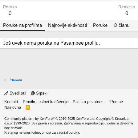
Poruka
Reakcija
0
0
Poruke na profilima
Najnovije aktivnosti
Poruke
O članu
Još uvek nema poruka na Yasambee profilu.
Članovi
Svetli stil
Srpski
Kontakt
Pravila i uslovi korišćenja
Politika privatnosti
Pomoć
Naslovna
R
S
S
®
Community platform by XenForo
© 2010-2025 XenForo Ltd.
Copyright ©
Krstarica
d.o.o.
1999-2026. Sva prava zadržana. Zabranjena je reprodukcija u celini i u delovima
bez dozvole.
Krstarica ne snosi odgovornost za sadržaj poruka.