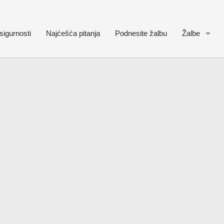
sigurnosti
Najćešća pitanja
Podnesite žalbu
Žalbe