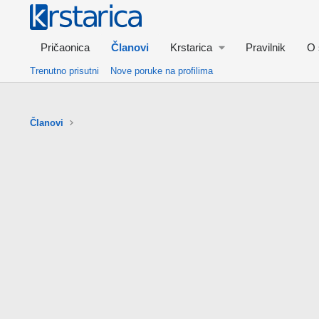
Pričaonica
Članovi
Krstarica
Pravilnik
O 
Trenutno prisutni
Nove poruke na profilima
Članovi