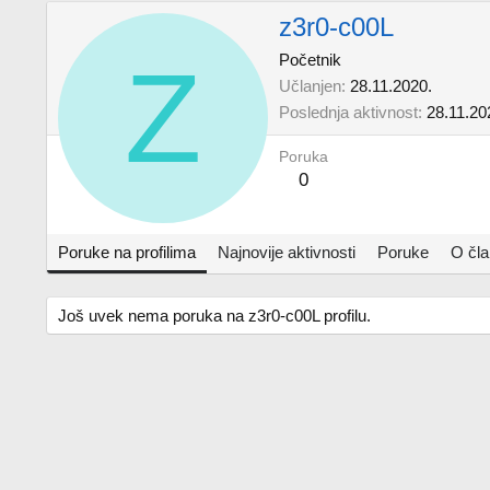
z3r0-c00L
Z
Početnik
Učlanjen
28.11.2020.
Poslednja aktivnost
28.11.20
Poruka
0
Poruke na profilima
Najnovije aktivnosti
Poruke
O čl
Još uvek nema poruka na z3r0-c00L profilu.