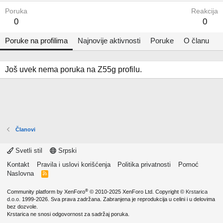
Poruka
Reakcija
0
0
Poruke na profilima
Najnovije aktivnosti
Poruke
O članu
Još uvek nema poruka na Z55g profilu.
Članovi
Svetli stil
Srpski
Kontakt
Pravila i uslovi korišćenja
Politika privatnosti
Pomoć
Naslovna
R
S
S
®
Community platform by XenForo
© 2010-2025 XenForo Ltd.
Copyright ©
Krstarica
d.o.o.
1999-2026. Sva prava zadržana. Zabranjena je reprodukcija u celini i u delovima
bez dozvole.
Krstarica ne snosi odgovornost za sadržaj poruka.