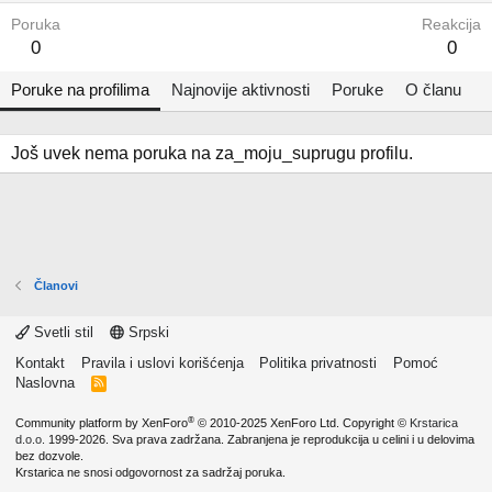
Poruka
Reakcija
0
0
Poruke na profilima
Najnovije aktivnosti
Poruke
O članu
Još uvek nema poruka na za_moju_suprugu profilu.
Članovi
Svetli stil
Srpski
Kontakt
Pravila i uslovi korišćenja
Politika privatnosti
Pomoć
Naslovna
R
S
S
®
Community platform by XenForo
© 2010-2025 XenForo Ltd.
Copyright ©
Krstarica
d.o.o.
1999-2026. Sva prava zadržana. Zabranjena je reprodukcija u celini i u delovima
bez dozvole.
Krstarica ne snosi odgovornost za sadržaj poruka.