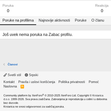
Poruka
Reakcija
0
0
Poruke na profilima
Najnovije aktivnosti
Poruke
O članu
Još uvek nema poruka na Zabac profilu.
Članovi
Svetli stil
Srpski
Kontakt
Pravila i uslovi korišćenja
Politika privatnosti
Pomoć
Naslovna
R
S
S
®
Community platform by XenForo
© 2010-2025 XenForo Ltd.
Copyright ©
Krstarica
d.o.o.
1999-2026. Sva prava zadržana. Zabranjena je reprodukcija u celini i u delovima
bez dozvole.
Krstarica ne snosi odgovornost za sadržaj poruka.