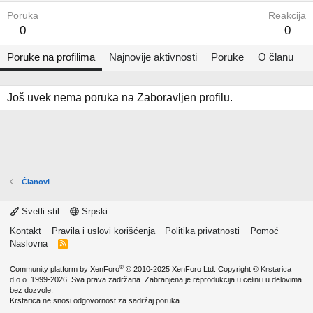
Poruka
Reakcija
0
0
Poruke na profilima
Najnovije aktivnosti
Poruke
O članu
Još uvek nema poruka na Zaboravljen profilu.
Članovi
Svetli stil
Srpski
Kontakt
Pravila i uslovi korišćenja
Politika privatnosti
Pomoć
Naslovna
R
S
S
®
Community platform by XenForo
© 2010-2025 XenForo Ltd.
Copyright ©
Krstarica
d.o.o.
1999-2026. Sva prava zadržana. Zabranjena je reprodukcija u celini i u delovima
bez dozvole.
Krstarica ne snosi odgovornost za sadržaj poruka.