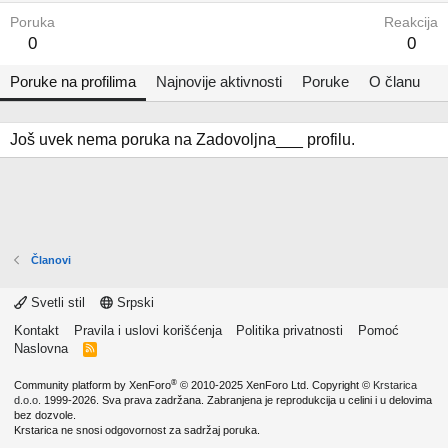
Poruka
Reakcija
0
0
Poruke na profilima
Najnovije aktivnosti
Poruke
O članu
Još uvek nema poruka na Zadovoljna___ profilu.
Članovi
Svetli stil
Srpski
Kontakt
Pravila i uslovi korišćenja
Politika privatnosti
Pomoć
Naslovna
R
S
S
®
Community platform by XenForo
© 2010-2025 XenForo Ltd.
Copyright ©
Krstarica
d.o.o.
1999-2026. Sva prava zadržana. Zabranjena je reprodukcija u celini i u delovima
bez dozvole.
Krstarica ne snosi odgovornost za sadržaj poruka.