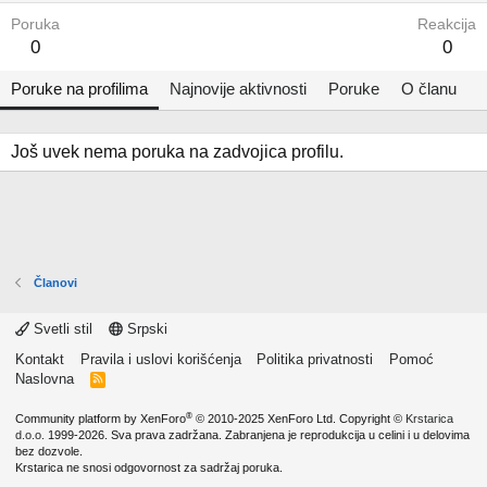
Poruka
Reakcija
0
0
Poruke na profilima
Najnovije aktivnosti
Poruke
O članu
Još uvek nema poruka na zadvojica profilu.
Članovi
Svetli stil
Srpski
Kontakt
Pravila i uslovi korišćenja
Politika privatnosti
Pomoć
Naslovna
R
S
S
®
Community platform by XenForo
© 2010-2025 XenForo Ltd.
Copyright ©
Krstarica
d.o.o.
1999-2026. Sva prava zadržana. Zabranjena je reprodukcija u celini i u delovima
bez dozvole.
Krstarica ne snosi odgovornost za sadržaj poruka.