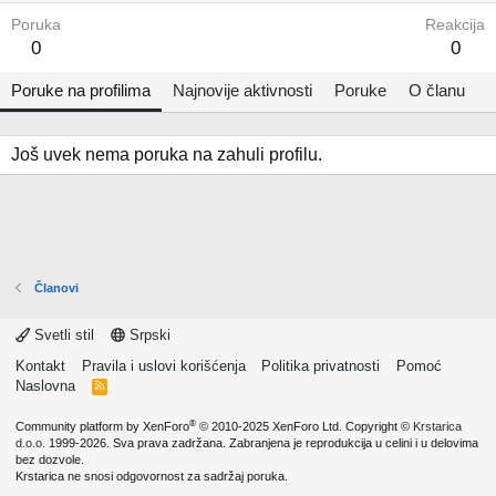
Poruka
Reakcija
0
0
Poruke na profilima
Najnovije aktivnosti
Poruke
O članu
Još uvek nema poruka na zahuli profilu.
Članovi
Svetli stil
Srpski
Kontakt
Pravila i uslovi korišćenja
Politika privatnosti
Pomoć
Naslovna
R
S
S
®
Community platform by XenForo
© 2010-2025 XenForo Ltd.
Copyright ©
Krstarica
d.o.o.
1999-2026. Sva prava zadržana. Zabranjena je reprodukcija u celini i u delovima
bez dozvole.
Krstarica ne snosi odgovornost za sadržaj poruka.