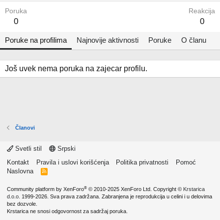
Poruka
Reakcija
0
0
Poruke na profilima
Najnovije aktivnosti
Poruke
O članu
Još uvek nema poruka na zajecar profilu.
Članovi
Svetli stil
Srpski
Kontakt
Pravila i uslovi korišćenja
Politika privatnosti
Pomoć
Naslovna
R
S
S
®
Community platform by XenForo
© 2010-2025 XenForo Ltd.
Copyright ©
Krstarica
d.o.o.
1999-2026. Sva prava zadržana. Zabranjena je reprodukcija u celini i u delovima
bez dozvole.
Krstarica ne snosi odgovornost za sadržaj poruka.