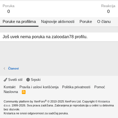
Poruka
Reakcija
0
0
Poruke na profilima
Najnovije aktivnosti
Poruke
O članu
Još uvek nema poruka na zaloodan78 profilu.
Članovi
Svetli stil
Srpski
Kontakt
Pravila i uslovi korišćenja
Politika privatnosti
Pomoć
Naslovna
R
S
S
®
Community platform by XenForo
© 2010-2025 XenForo Ltd.
Copyright ©
Krstarica
d.o.o.
1999-2026. Sva prava zadržana. Zabranjena je reprodukcija u celini i u delovima
bez dozvole.
Krstarica ne snosi odgovornost za sadržaj poruka.