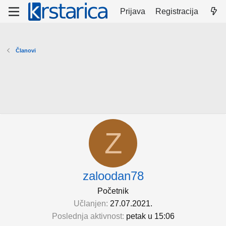
Prijava
Registracija
Članovi
Z
zaloodan78
Početnik
Učlanjen
27.07.2021.
Poslednja aktivnost
petak u 15:06