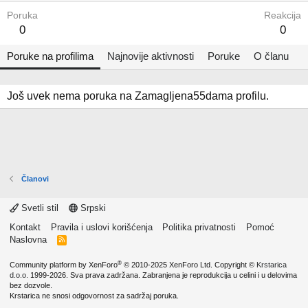
Poruka
Reakcija
0
0
Poruke na profilima
Najnovije aktivnosti
Poruke
O članu
Još uvek nema poruka na Zamagljena55dama profilu.
Članovi
Svetli stil
Srpski
Kontakt
Pravila i uslovi korišćenja
Politika privatnosti
Pomoć
Naslovna
R
S
S
®
Community platform by XenForo
© 2010-2025 XenForo Ltd.
Copyright ©
Krstarica
d.o.o.
1999-2026. Sva prava zadržana. Zabranjena je reprodukcija u celini i u delovima
bez dozvole.
Krstarica ne snosi odgovornost za sadržaj poruka.