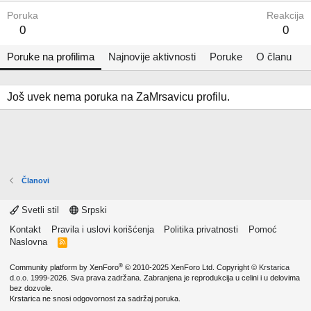
Poruka
Reakcija
0
0
Poruke na profilima
Najnovije aktivnosti
Poruke
O članu
Još uvek nema poruka na ZaMrsavicu profilu.
Članovi
Svetli stil
Srpski
Kontakt
Pravila i uslovi korišćenja
Politika privatnosti
Pomoć
Naslovna
R
S
S
®
Community platform by XenForo
© 2010-2025 XenForo Ltd.
Copyright ©
Krstarica
d.o.o.
1999-2026. Sva prava zadržana. Zabranjena je reprodukcija u celini i u delovima
bez dozvole.
Krstarica ne snosi odgovornost za sadržaj poruka.