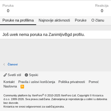
Poruka
Reakcija
0
0
Poruke na profilima
Najnovije aktivnosti
Poruke
O članu
Još uvek nema poruka na ZanimljivBgd profilu.
Članovi
Svetli stil
Srpski
Kontakt
Pravila i uslovi korišćenja
Politika privatnosti
Pomoć
Naslovna
R
S
S
®
Community platform by XenForo
© 2010-2025 XenForo Ltd.
Copyright ©
Krstarica
d.o.o.
1999-2026. Sva prava zadržana. Zabranjena je reprodukcija u celini i u delovima
bez dozvole.
Krstarica ne snosi odgovornost za sadržaj poruka.