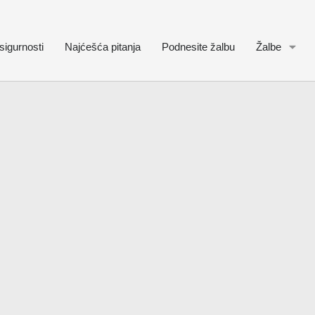
sigurnosti
Najćešća pitanja
Podnesite žalbu
Žalbe