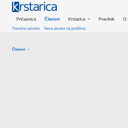
Pričaonica
Članovi
Krstarica
Pravilnik
O 
Trenutno prisutni
Nove poruke na profilima
Članovi