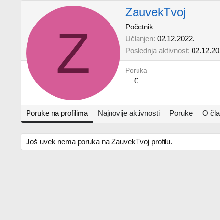
ZauvekTvoj
Z
Početnik
Učlanjen
02.12.2022.
Poslednja aktivnost
02.12.20
Poruka
0
Poruke na profilima
Najnovije aktivnosti
Poruke
O čl
Još uvek nema poruka na ZauvekTvoj profilu.