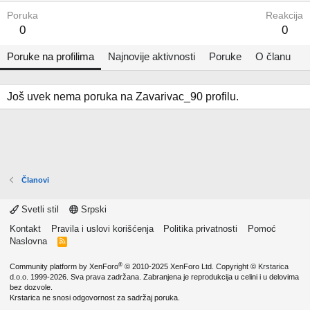
Poruka
Reakcija
0
0
Poruke na profilima
Najnovije aktivnosti
Poruke
O članu
Još uvek nema poruka na Zavarivac_90 profilu.
Članovi
Svetli stil
Srpski
Kontakt
Pravila i uslovi korišćenja
Politika privatnosti
Pomoć
Naslovna
R
S
S
®
Community platform by XenForo
© 2010-2025 XenForo Ltd.
Copyright ©
Krstarica
d.o.o.
1999-2026. Sva prava zadržana. Zabranjena je reprodukcija u celini i u delovima
bez dozvole.
Krstarica ne snosi odgovornost za sadržaj poruka.