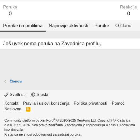
Poruka
Reakcija
0
0
Poruke na profilima
Najnovije aktivnosti
Poruke
O članu
Još uvek nema poruka na Zavodnica profilu.
Članovi
Svetli stil
Srpski
Kontakt
Pravila i uslovi korišćenja
Politika privatnosti
Pomoć
Naslovna
R
S
S
®
Community platform by XenForo
© 2010-2025 XenForo Ltd.
Copyright ©
Krstarica
d.o.o.
1999-2026. Sva prava zadržana. Zabranjena je reprodukcija u celini i u delovima
bez dozvole.
Krstarica ne snosi odgovornost za sadržaj poruka.