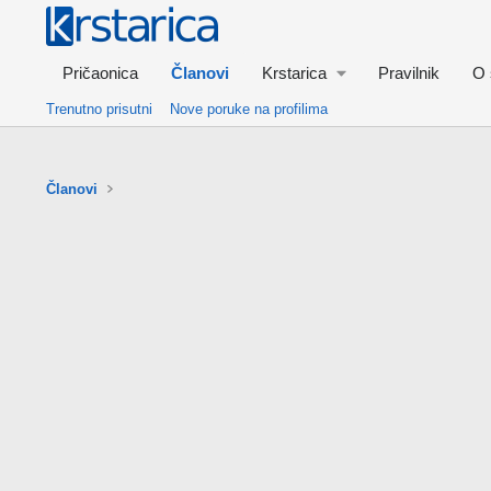
Pričaonica
Članovi
Krstarica
Pravilnik
O 
Trenutno prisutni
Nove poruke na profilima
Članovi