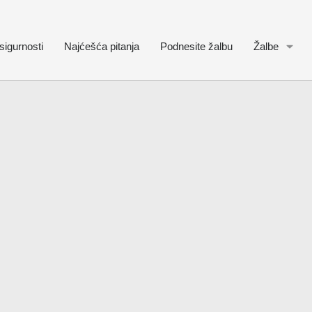
sigurnosti
Najćešća pitanja
Podnesite žalbu
Žalbe