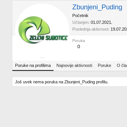
Zbunjeni_Puding
Početnik
Učlanjen
01.07.2021.
Poslednja aktivnost
19.07.20
Poruka
0
Poruke na profilima
Najnovije aktivnosti
Poruke
O čl
Još uvek nema poruka na Zbunjeni_Puding profilu.