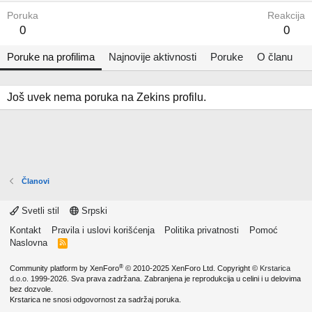
Poruka
Reakcija
0
0
Poruke na profilima
Najnovije aktivnosti
Poruke
O članu
Još uvek nema poruka na Zekins profilu.
Članovi
Svetli stil
Srpski
Kontakt
Pravila i uslovi korišćenja
Politika privatnosti
Pomoć
Naslovna
R
S
S
®
Community platform by XenForo
© 2010-2025 XenForo Ltd.
Copyright ©
Krstarica
d.o.o.
1999-2026. Sva prava zadržana. Zabranjena je reprodukcija u celini i u delovima
bez dozvole.
Krstarica ne snosi odgovornost za sadržaj poruka.