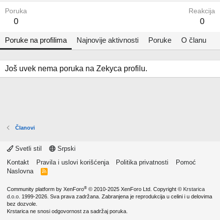
Poruka
Reakcija
0
0
Poruke na profilima
Najnovije aktivnosti
Poruke
O članu
Još uvek nema poruka na Zekyca profilu.
Članovi
Svetli stil
Srpski
Kontakt
Pravila i uslovi korišćenja
Politika privatnosti
Pomoć
Naslovna
R
S
S
®
Community platform by XenForo
© 2010-2025 XenForo Ltd.
Copyright ©
Krstarica
d.o.o.
1999-2026. Sva prava zadržana. Zabranjena je reprodukcija u celini i u delovima
bez dozvole.
Krstarica ne snosi odgovornost za sadržaj poruka.