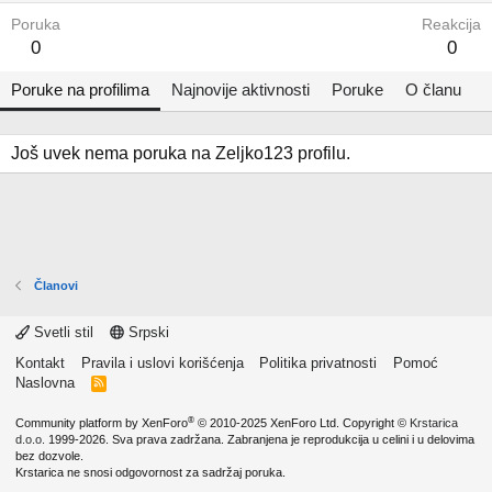
Poruka
Reakcija
0
0
Poruke na profilima
Najnovije aktivnosti
Poruke
O članu
Još uvek nema poruka na Zeljko123 profilu.
Članovi
Svetli stil
Srpski
Kontakt
Pravila i uslovi korišćenja
Politika privatnosti
Pomoć
Naslovna
R
S
S
®
Community platform by XenForo
© 2010-2025 XenForo Ltd.
Copyright ©
Krstarica
d.o.o.
1999-2026. Sva prava zadržana. Zabranjena je reprodukcija u celini i u delovima
bez dozvole.
Krstarica ne snosi odgovornost za sadržaj poruka.