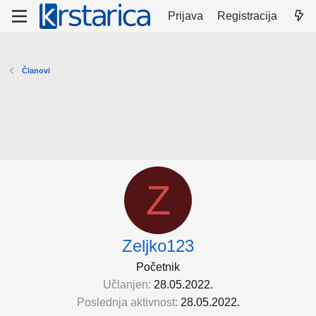
Prijava
Registracija
Članovi
Z
Zeljko123
Početnik
Učlanjen
28.05.2022.
Poslednja aktivnost
28.05.2022.