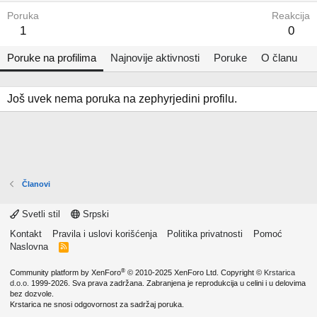
Poruka
Reakcija
1
0
Poruke na profilima
Najnovije aktivnosti
Poruke
O članu
Još uvek nema poruka na zephyrjedini profilu.
Članovi
Svetli stil
Srpski
Kontakt
Pravila i uslovi korišćenja
Politika privatnosti
Pomoć
Naslovna
R
S
S
®
Community platform by XenForo
© 2010-2025 XenForo Ltd.
Copyright ©
Krstarica
d.o.o.
1999-2026. Sva prava zadržana. Zabranjena je reprodukcija u celini i u delovima
bez dozvole.
Krstarica ne snosi odgovornost za sadržaj poruka.