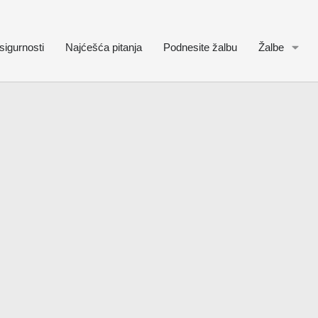
sigurnosti
Najćešća pitanja
Podnesite žalbu
Žalbe