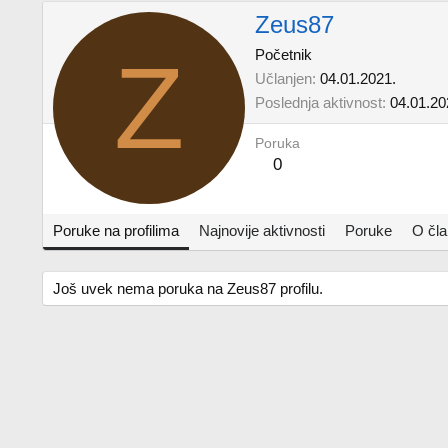
Zeus87
Z
Početnik
Učlanjen
04.01.2021.
Poslednja aktivnost
04.01.20
Poruka
0
Poruke na profilima
Najnovije aktivnosti
Poruke
O čl
Još uvek nema poruka na Zeus87 profilu.