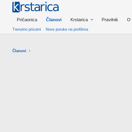
Pričaonica
Članovi
Krstarica
Pravilnik
O 
Trenutno prisutni
Nove poruke na profilima
Članovi