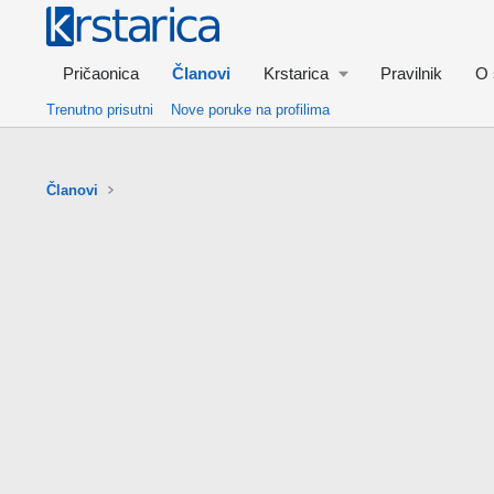
Pričaonica
Članovi
Krstarica
Pravilnik
O 
Trenutno prisutni
Nove poruke na profilima
Članovi