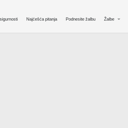
sigurnosti
Najćešća pitanja
Podnesite žalbu
Žalbe