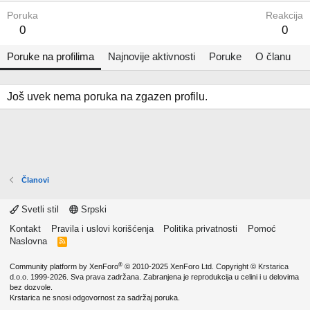
Poruka
Reakcija
0
0
Poruke na profilima
Najnovije aktivnosti
Poruke
O članu
Još uvek nema poruka na zgazen profilu.
Članovi
Svetli stil
Srpski
Kontakt
Pravila i uslovi korišćenja
Politika privatnosti
Pomoć
Naslovna
R
S
S
®
Community platform by XenForo
© 2010-2025 XenForo Ltd.
Copyright ©
Krstarica
d.o.o.
1999-2026. Sva prava zadržana. Zabranjena je reprodukcija u celini i u delovima
bez dozvole.
Krstarica ne snosi odgovornost za sadržaj poruka.