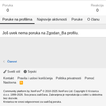
Poruka
Reakcija
0
0
Poruke na profilima
Najnovije aktivnosti
Poruke
O članu
Još uvek nema poruka na Zgodan_Ba profilu.
Članovi
Svetli stil
Srpski
Kontakt
Pravila i uslovi korišćenja
Politika privatnosti
Pomoć
Naslovna
R
S
S
®
Community platform by XenForo
© 2010-2025 XenForo Ltd.
Copyright ©
Krstarica
d.o.o.
1999-2026. Sva prava zadržana. Zabranjena je reprodukcija u celini i u delovima
bez dozvole.
Krstarica ne snosi odgovornost za sadržaj poruka.