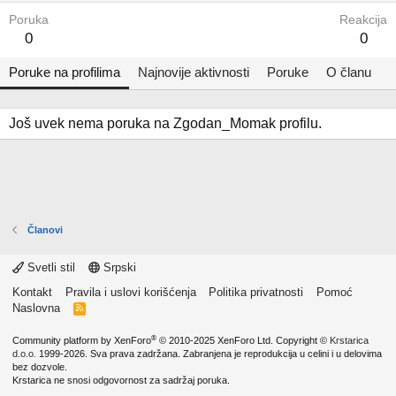
Poruka
Reakcija
0
0
Poruke na profilima
Najnovije aktivnosti
Poruke
O članu
Još uvek nema poruka na Zgodan_Momak profilu.
Članovi
Svetli stil
Srpski
Kontakt
Pravila i uslovi korišćenja
Politika privatnosti
Pomoć
Naslovna
R
S
S
®
Community platform by XenForo
© 2010-2025 XenForo Ltd.
Copyright ©
Krstarica
d.o.o.
1999-2026. Sva prava zadržana. Zabranjena je reprodukcija u celini i u delovima
bez dozvole.
Krstarica ne snosi odgovornost za sadržaj poruka.