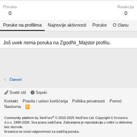
Poruka
Reakcija
0
0
Poruke na profilima
Najnovije aktivnosti
Poruke
O članu
Još uvek nema poruka na ZgodNi_Majstor profilu.
Članovi
Svetli stil
Srpski
Kontakt
Pravila i uslovi korišćenja
Politika privatnosti
Pomoć
Naslovna
R
S
S
®
Community platform by XenForo
© 2010-2025 XenForo Ltd.
Copyright ©
Krstarica
d.o.o.
1999-2026. Sva prava zadržana. Zabranjena je reprodukcija u celini i u delovima
bez dozvole.
Krstarica ne snosi odgovornost za sadržaj poruka.