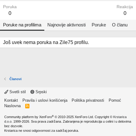
Poruka
Reakcija
0
0
Poruke na profilima
Najnovije aktivnosti
Poruke
O članu
Još uvek nema poruka na Zile75 profilu.
Članovi
Svetli stil
Srpski
Kontakt
Pravila i uslovi korišćenja
Politika privatnosti
Pomoć
Naslovna
R
S
S
®
Community platform by XenForo
© 2010-2025 XenForo Ltd.
Copyright ©
Krstarica
d.o.o.
1999-2026. Sva prava zadržana. Zabranjena je reprodukcija u celini i u delovima
bez dozvole.
Krstarica ne snosi odgovornost za sadržaj poruka.