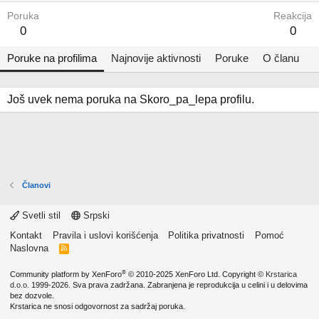
Poruka
Reakcija
0
0
Poruke na profilima
Najnovije aktivnosti
Poruke
O članu
Još uvek nema poruka na Skoro_pa_lepa profilu.
Članovi
Svetli stil
Srpski
Kontakt
Pravila i uslovi korišćenja
Politika privatnosti
Pomoć
Naslovna
R
S
S
®
Community platform by XenForo
© 2010-2025 XenForo Ltd.
Copyright ©
Krstarica
d.o.o.
1999-2026. Sva prava zadržana. Zabranjena je reprodukcija u celini i u delovima
bez dozvole.
Krstarica ne snosi odgovornost za sadržaj poruka.