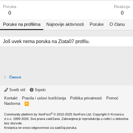
Poruka
Reakcija
0
0
Poruke na profilima
Najnovije aktivnosti
Poruke
O članu
Još uvek nema poruka na Zlata07 profilu.
Članovi
Svetli stil
Srpski
Kontakt
Pravila i uslovi korišćenja
Politika privatnosti
Pomoć
Naslovna
R
S
S
®
Community platform by XenForo
© 2010-2025 XenForo Ltd.
Copyright ©
Krstarica
d.o.o.
1999-2026. Sva prava zadržana. Zabranjena je reprodukcija u celini i u delovima
bez dozvole.
Krstarica ne snosi odgovornost za sadržaj poruka.