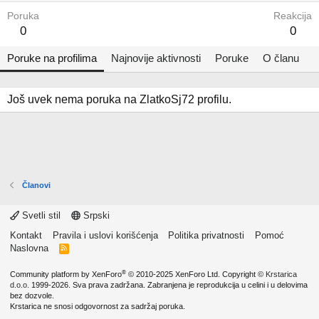
Poruka
Reakcija
0
0
Poruke na profilima
Najnovije aktivnosti
Poruke
O članu
Još uvek nema poruka na ZlatkoSj72 profilu.
Članovi
Svetli stil
Srpski
Kontakt
Pravila i uslovi korišćenja
Politika privatnosti
Pomoć
Naslovna
R
S
S
®
Community platform by XenForo
© 2010-2025 XenForo Ltd.
Copyright ©
Krstarica
d.o.o.
1999-2026. Sva prava zadržana. Zabranjena je reprodukcija u celini i u delovima
bez dozvole.
Krstarica ne snosi odgovornost za sadržaj poruka.