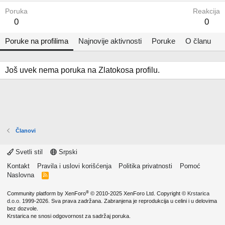
Poruka
Reakcija
0
0
Poruke na profilima
Najnovije aktivnosti
Poruke
O članu
Još uvek nema poruka na Zlatokosa profilu.
Članovi
Svetli stil
Srpski
Kontakt
Pravila i uslovi korišćenja
Politika privatnosti
Pomoć
Naslovna
R
S
S
®
Community platform by XenForo
© 2010-2025 XenForo Ltd.
Copyright ©
Krstarica
d.o.o.
1999-2026. Sva prava zadržana. Zabranjena je reprodukcija u celini i u delovima
bez dozvole.
Krstarica ne snosi odgovornost za sadržaj poruka.