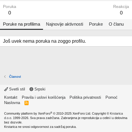
Poruka
Reakcija
0
0
Poruke na profilima
Najnovije aktivnosti
Poruke
O članu
Još uvek nema poruka na zoggo profilu.
Članovi
Svetli stil
Srpski
Kontakt
Pravila i uslovi korišćenja
Politika privatnosti
Pomoć
Naslovna
R
S
S
®
Community platform by XenForo
© 2010-2025 XenForo Ltd.
Copyright ©
Krstarica
d.o.o.
1999-2026. Sva prava zadržana. Zabranjena je reprodukcija u celini i u delovima
bez dozvole.
Krstarica ne snosi odgovornost za sadržaj poruka.