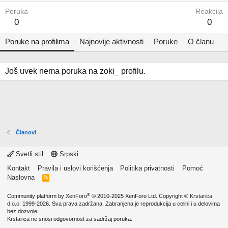
Poruka
Reakcija
0
0
Poruke na profilima
Najnovije aktivnosti
Poruke
O članu
Još uvek nema poruka na zoki_ profilu.
Članovi
Svetli stil
Srpski
Kontakt
Pravila i uslovi korišćenja
Politika privatnosti
Pomoć
Naslovna
R
S
S
®
Community platform by XenForo
© 2010-2025 XenForo Ltd.
Copyright ©
Krstarica
d.o.o.
1999-2026. Sva prava zadržana. Zabranjena je reprodukcija u celini i u delovima
bez dozvole.
Krstarica ne snosi odgovornost za sadržaj poruka.