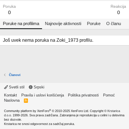
Poruka
Reakcija
0
0
Poruke na profilima
Najnovije aktivnosti
Poruke
O članu
Još uvek nema poruka na Zoki_1973 profilu.
Članovi
Svetli stil
Srpski
Kontakt
Pravila i uslovi korišćenja
Politika privatnosti
Pomoć
Naslovna
R
S
S
®
Community platform by XenForo
© 2010-2025 XenForo Ltd.
Copyright ©
Krstarica
d.o.o.
1999-2026. Sva prava zadržana. Zabranjena je reprodukcija u celini i u delovima
bez dozvole.
Krstarica ne snosi odgovornost za sadržaj poruka.