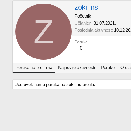
zoki_ns
Z
Početnik
Učlanjen
31.07.2021.
Poslednja aktivnost
10.12.20
Poruka
0
Poruke na profilima
Najnovije aktivnosti
Poruke
O čl
Još uvek nema poruka na zoki_ns profilu.