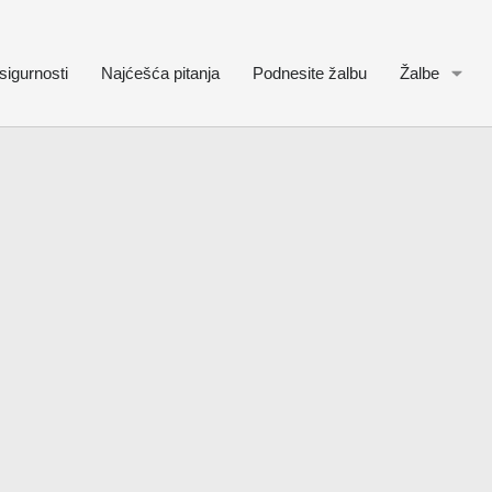
sigurnosti
Najćešća pitanja
Podnesite žalbu
Žalbe