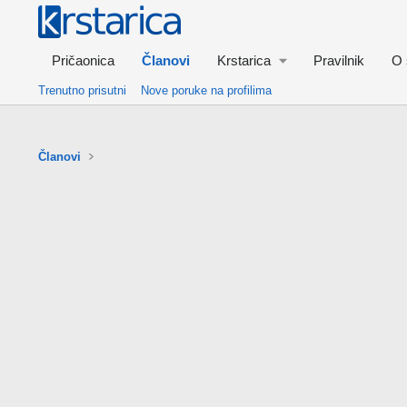
Pričaonica
Članovi
Krstarica
Pravilnik
O 
Trenutno prisutni
Nove poruke na profilima
Članovi