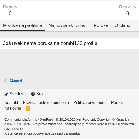
Poruka
Reakcija
0
0
Poruke na profilima
Najnovije aktivnosti
Poruke
O članu
Još uvek nema poruka na zombi123 profilu.
Članovi
Svetli stil
Srpski
Kontakt
Pravila i uslovi korišćenja
Politika privatnosti
Pomoć
Naslovna
R
S
S
®
Community platform by XenForo
© 2010-2025 XenForo Ltd.
Copyright ©
Krstarica
d.o.o.
1999-2026. Sva prava zadržana. Zabranjena je reprodukcija u celini i u delovima
bez dozvole.
Krstarica ne snosi odgovornost za sadržaj poruka.