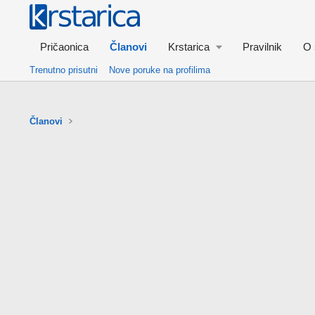
Pričaonica
Članovi
Krstarica
Pravilnik
O 
Trenutno prisutni
Nove poruke na profilima
Članovi