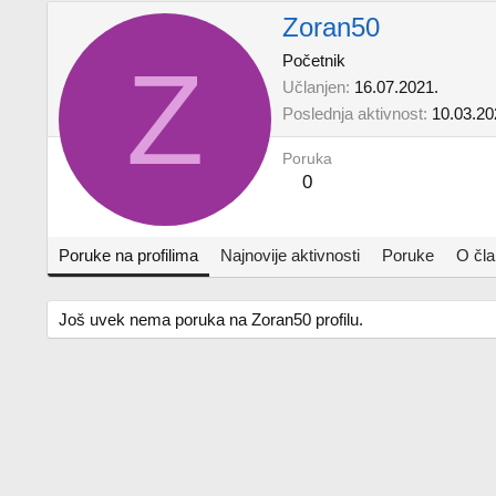
Zoran50
Z
Početnik
Učlanjen
16.07.2021.
Poslednja aktivnost
10.03.20
Poruka
0
Poruke na profilima
Najnovije aktivnosti
Poruke
O čl
Još uvek nema poruka na Zoran50 profilu.