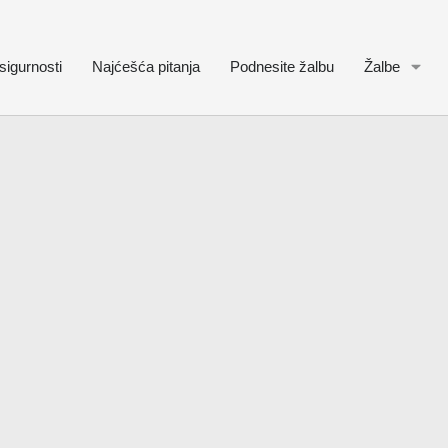
sigurnosti
Najćešća pitanja
Podnesite žalbu
Žalbe