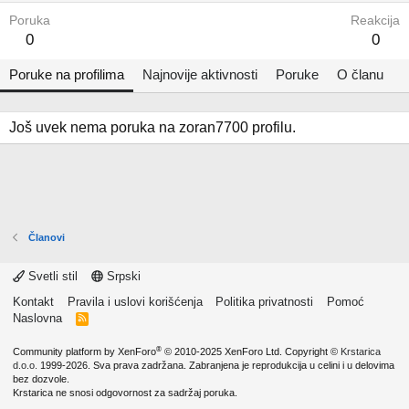
Poruka
Reakcija
0
0
Poruke na profilima
Najnovije aktivnosti
Poruke
O članu
Još uvek nema poruka na zoran7700 profilu.
Članovi
Svetli stil
Srpski
Kontakt
Pravila i uslovi korišćenja
Politika privatnosti
Pomoć
Naslovna
R
S
S
®
Community platform by XenForo
© 2010-2025 XenForo Ltd.
Copyright ©
Krstarica
d.o.o.
1999-2026. Sva prava zadržana. Zabranjena je reprodukcija u celini i u delovima
bez dozvole.
Krstarica ne snosi odgovornost za sadržaj poruka.