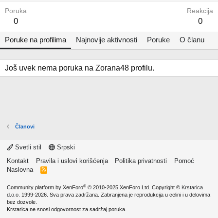
Poruka
Reakcija
0
0
Poruke na profilima
Najnovije aktivnosti
Poruke
O članu
Još uvek nema poruka na Zorana48 profilu.
Članovi
Svetli stil
Srpski
Kontakt
Pravila i uslovi korišćenja
Politika privatnosti
Pomoć
Naslovna
R
S
S
®
Community platform by XenForo
© 2010-2025 XenForo Ltd.
Copyright ©
Krstarica
d.o.o.
1999-2026. Sva prava zadržana. Zabranjena je reprodukcija u celini i u delovima
bez dozvole.
Krstarica ne snosi odgovornost za sadržaj poruka.