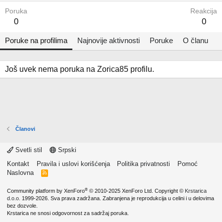
Poruka
Reakcija
0
0
Poruke na profilima
Najnovije aktivnosti
Poruke
O članu
Još uvek nema poruka na Zorica85 profilu.
Članovi
Svetli stil
Srpski
Kontakt
Pravila i uslovi korišćenja
Politika privatnosti
Pomoć
Naslovna
R
S
S
®
Community platform by XenForo
© 2010-2025 XenForo Ltd.
Copyright ©
Krstarica
d.o.o.
1999-2026. Sva prava zadržana. Zabranjena je reprodukcija u celini i u delovima
bez dozvole.
Krstarica ne snosi odgovornost za sadržaj poruka.