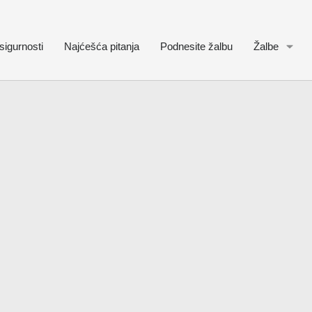
sigurnosti
Najćešća pitanja
Podnesite žalbu
Žalbe