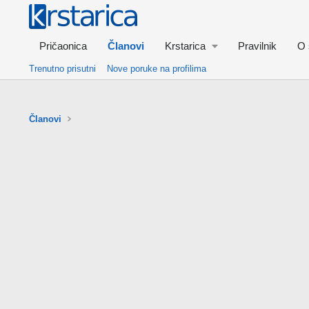
Pričaonica
Članovi
Krstarica
Pravilnik
O 
Trenutno prisutni
Nove poruke na profilima
Članovi