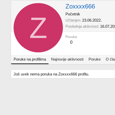
Zoxxxx666
Z
Početnik
Učlanjen
23.06.2022.
Poslednja aktivnost
16.07.20
Poruka
0
Poruke na profilima
Najnovije aktivnosti
Poruke
O čl
Još uvek nema poruka na Zoxxxx666 profilu.