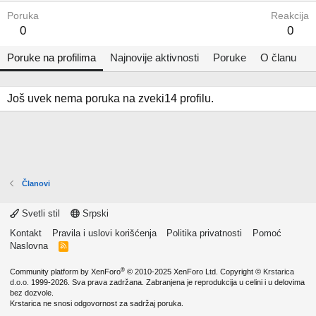
Poruka
Reakcija
0
0
Poruke na profilima
Najnovije aktivnosti
Poruke
O članu
Još uvek nema poruka na zveki14 profilu.
Članovi
Svetli stil
Srpski
Kontakt
Pravila i uslovi korišćenja
Politika privatnosti
Pomoć
Naslovna
R
S
S
®
Community platform by XenForo
© 2010-2025 XenForo Ltd.
Copyright ©
Krstarica
d.o.o.
1999-2026. Sva prava zadržana. Zabranjena je reprodukcija u celini i u delovima
bez dozvole.
Krstarica ne snosi odgovornost za sadržaj poruka.