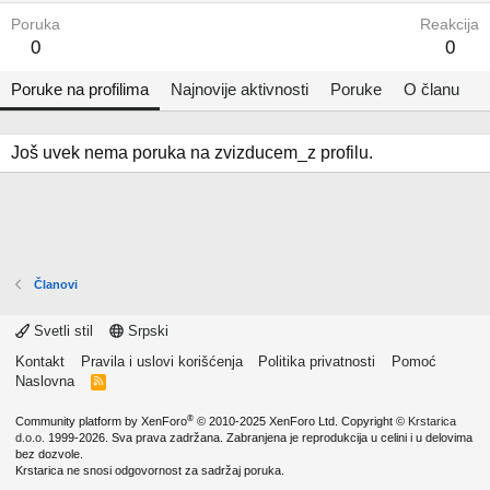
Poruka
Reakcija
0
0
Poruke na profilima
Najnovije aktivnosti
Poruke
O članu
Još uvek nema poruka na zvizducem_z profilu.
Članovi
Svetli stil
Srpski
Kontakt
Pravila i uslovi korišćenja
Politika privatnosti
Pomoć
Naslovna
R
S
S
®
Community platform by XenForo
© 2010-2025 XenForo Ltd.
Copyright ©
Krstarica
d.o.o.
1999-2026. Sva prava zadržana. Zabranjena je reprodukcija u celini i u delovima
bez dozvole.
Krstarica ne snosi odgovornost za sadržaj poruka.