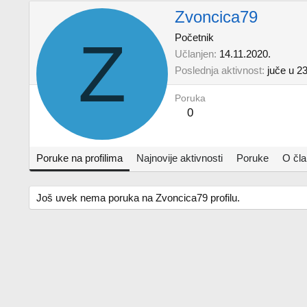
Zvoncica79
Z
Početnik
Učlanjen
14.11.2020.
Poslednja aktivnost
juče u 2
Poruka
0
Poruke na profilima
Najnovije aktivnosti
Poruke
O čl
Još uvek nema poruka na Zvoncica79 profilu.