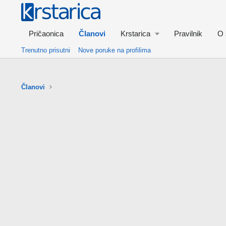
Pričaonica
Članovi
Krstarica
Pravilnik
O 
Trenutno prisutni
Nove poruke na profilima
Članovi