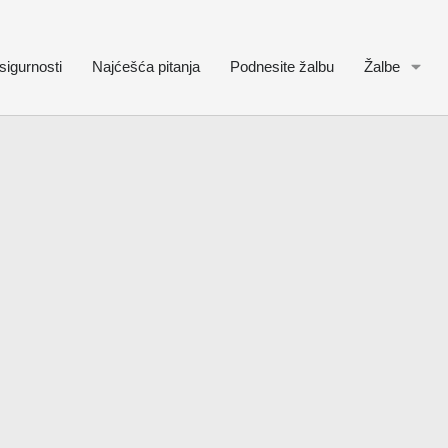
sigurnosti
Najćešća pitanja
Podnesite žalbu
Žalbe